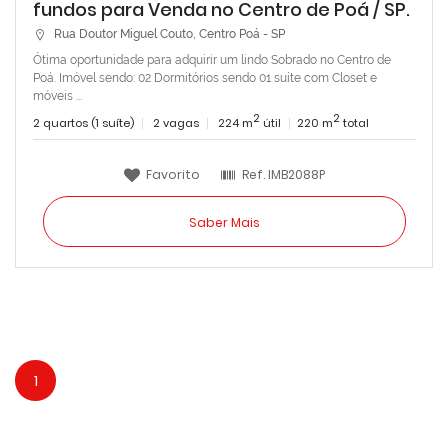
fundos para Venda no Centro de Poá / SP.
Rua Doutor Miguel Couto, Centro Poá - SP
Ótima oportunidade para adquirir um lindo Sobrado no Centro de
Poá. Imóvel sendo: 02 Dormitórios sendo 01 suíte com Closet e
móveis ...
2
2
2 quartos (1 suíte)
2 vagas
224 m
útil
220 m
total
Favorito
Ref.
IMB2088P
Saber Mais
1