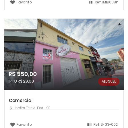
Favorito
Ref.
IMB1688P
R$ 550,00
IPTU R$ 29,00
ALUGUEL
Comercial
Jardim Estela, Poá - SP
Favorito
Ref.
LNGS-002