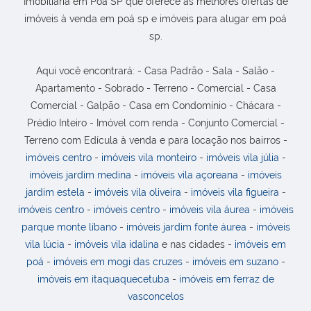
Imobiliária em Poá SP que oferece as melhores ofertas de
imóveis à venda
em poá sp
e
imóveis para alugar
em poá
sp
.
Aqui você encontrará: - Casa Padrão - Sala - Salão -
Apartamento - Sobrado - Terreno - Comercial - Casa
Comercial - Galpão - Casa em Condomínio - Chácara -
Prédio Inteiro - Imóvel com renda - Conjunto Comercial -
Terreno com Edícula à venda e para locação nos bairros -
imóveis
centro
-
imóveis
vila monteiro
-
imóveis
vila júlia
-
imóveis
jardim medina
-
imóveis
vila açoreana
-
imóveis
jardim estela
-
imóveis
vila oliveira
-
imóveis
vila figueira
-
imóveis
centro
-
imóveis
centro
-
imóveis
vila áurea
-
imóveis
parque monte líbano
-
imóveis
jardim fonte áurea
-
imóveis
vila lúcia
-
imóveis
vila idalina
e nas cidades -
imóveis em
poá
-
imóveis em
mogi das cruzes
-
imóveis em
suzano
-
imóveis em
itaquaquecetuba
-
imóveis em
ferraz de
vasconcelos