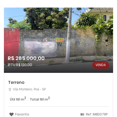
R$ 285.000,00
IPTU R$ 120,00
VENDA
Terreno
Vila Monteiro, Poá - SP
2
2
Útil 191 m
Total 191 m
Favorito
Ref.
IMB2078P