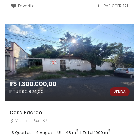
Favorito
Ref.
CCFR-121
R$ 1.300.000,00
IPTU R$ 2.824,00
VENDA
Casa Padrão
Vila Júlia, Poá - SP
2
2
3 Quartos
6 Vagas
Útil 148 m
Total 1000 m