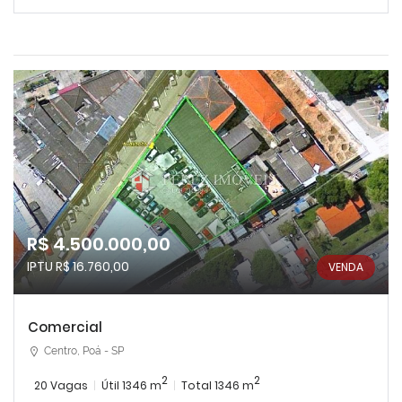
R$ 4.500.000,00
IPTU R$ 16.760,00
VENDA
Comercial
Centro, Poá - SP
2
2
20 Vagas
Útil 1346 m
Total 1346 m