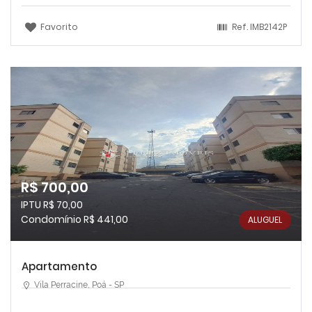
Favorito
Ref.
IMB2142P
R$ 700,00
IPTU R$ 70,00
Condomínio R$ 441,00
ALUGUEL
Apartamento
Vila Perracine, Poá - SP