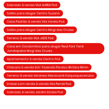
Sobrado à venda VILA AUREA Poá
Salão para alugar Centro Suzano
Casa Padrão à venda Vila Varela Poá
Salão para alugar Centro Mogi das Cruzes
Terreno à venda VILA JADE Poá
Casa em Condomínio para alugar Real Park Tietê
Jundiapeba Mogi das Cruzes
Apartamento à venda Centro Poá
Chácara à venda Estr. Fazenda Paraíso Biritiba Mirim
Terreno à venda Veraneio Maracanã Itaquaquecetuba
Imóvel com renda à venda Vila Perreli Poá
Sobrado à venda Jardim Estela Poá