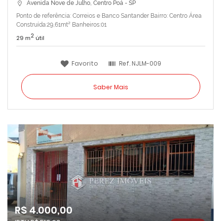
Avenida Nove de Julho, Centro Poá - SP
Ponto de referência: Correios e Banco Santander Bairro: Centro Área
Construída:29,61mt² Banheiros:01
2
29 m
útil
Favorito
Ref.
NJLM-009
Saber Mais
R$ 4.000,00