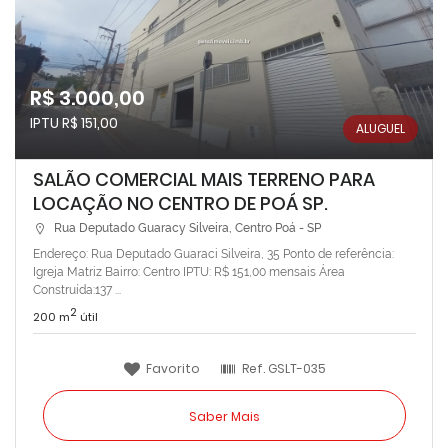
R$ 3.000,00
IPTU R$ 151,00
ALUGUEL
SALÃO COMERCIAL MAIS TERRENO PARA
LOCAÇÃO NO CENTRO DE POÁ SP.
Rua Deputado Guaracy Silveira, Centro Poá - SP
Endereço: Rua Deputado Guaraci Silveira, 35 Ponto de referência:
Igreja Matriz Bairro: Centro IPTU: R$ 151,00 mensais Área
Construída:137 ...
2
200 m
útil
Favorito
Ref.
GSLT-035
Saber Mais