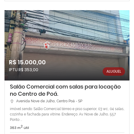
R$ 15.000,00
IPTU R$ 353,00
ALUGUEL
Salão Comercial com salas para locação
no Centro de Poá.
Avenida Nove de Julho, Centro Poá - SP
imóvel sendo: Salão Comercial térreo e piso superior, 03 wc, 04 salas,
cozinha e fachada para vitrine. Endereço: Av. Nove de Julho, 557
Ponto ...
2
363 m
útil