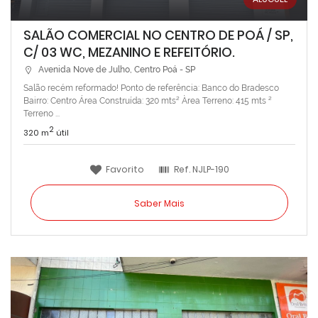
SALÃO COMERCIAL NO CENTRO DE POÁ / SP,
C/ 03 WC, MEZANINO E REFEITÓRIO.
Avenida Nove de Julho, Centro Poá - SP
Salão recém reformado! Ponto de referência: Banco do Bradesco
Bairro: Centro Área Construída: 320 mts² Àrea Terreno: 415 mts ²
Terreno ...
2
320 m
útil
Favorito
Ref.
NJLP-190
Saber Mais