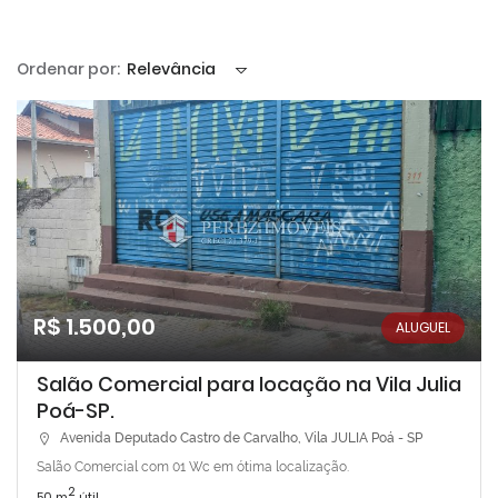
Ordenar por:
Relevância
R$ 1.500,00
ALUGUEL
Salão Comercial para locação na Vila Julia
Poá-SP.
Avenida Deputado Castro de Carvalho, Vila JULIA Poá - SP
Salão Comercial com 01 Wc em ótima localização.
2
50 m
útil