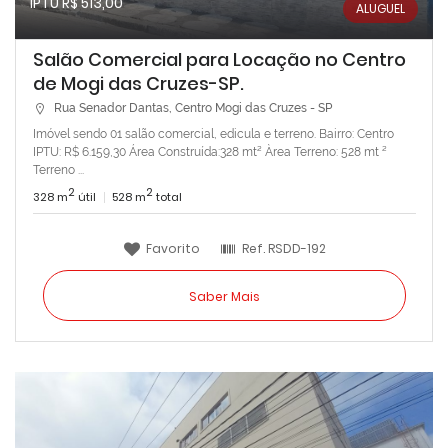
IPTU R$ 513,00
ALUGUEL
Salão Comercial para Locação no Centro
de Mogi das Cruzes-SP.
Rua Senador Dantas, Centro Mogi das Cruzes - SP
Imóvel sendo 01 salão comercial, edicula e terreno. Bairro: Centro
IPTU: R$ 6.159,30 Área Construída:328 mt² Àrea Terreno: 528 mt ²
Terreno ...
2
2
328 m
útil
528 m
total
Favorito
Ref.
RSDD-192
Saber Mais