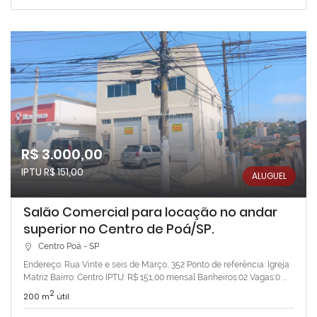
R$ 3.000,00
IPTU R$ 151,00
ALUGUEL
Salão Comercial para locação no andar
superior no Centro de Poá/SP.
Centro Poá - SP
Endereço: Rua Vinte e seis de Março, 352 Ponto de referência: Igreja
Matriz Bairro: Centro IPTU: R$ 151,00 mensal Banheiros:02 Vagas:0 ...
2
200 m
útil