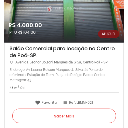
R$ 4.000,00
IPTU R$ 104,00
ALUGUEL
Salão Comercial para locação no Centro
de Poá-SP.
Avenida Leonor Bolsoni Marques da Silva, Centro Poá - SP
Endereço: Av. Leonor Bolsoni Marques da Silva, 21 Ponto de
referência: Estação de Trem, Praça do Relógio Bairro: Centro
Metragem: 43 ...
2
43 m
útil
Favorito
Ref.
LBMM-021
Saber Mais