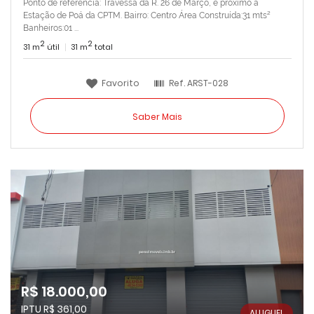
Ponto de referência: Travessa da R. 26 de Março, e próximo a
Estação de Poá da CPTM. Bairro: Centro Área Construída:31 mts²
Banheiros:01 ...
2
2
31 m
útil
31 m
total
Favorito
Ref.
ARST-028
Saber Mais
R$ 18.000,00
IPTU R$ 361,00
ALUGUEL