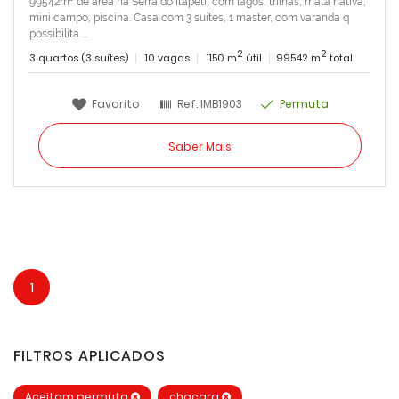
99542m² de área na Serra do Itapeti, com lagos, trilhas, mata nativa,
mini campo, piscina. Casa com 3 suites, 1 master, com varanda q
possibilita ...
2
2
3 quartos (3 suítes)
10 vagas
1150 m
útil
99542 m
total
Favorito
Ref.
IMB1903
Permuta
Saber Mais
1
FILTROS APLICADOS
Aceitam permuta
chacara