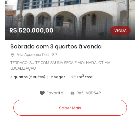
R$ 520.000,00
VENDA
Sobrado com 3 quartos à venda
Vila Açoreana Poá - SP
TERRAÇO, SUÍTE COM SAUNA SECA E MOLHADA, ÓTIMA
LOCALIZAÇÃO
2
3 quartos (2 suítes)
2 vagas
250 m
total
Favorito
Ref.
IMB1154P
Saber Mais