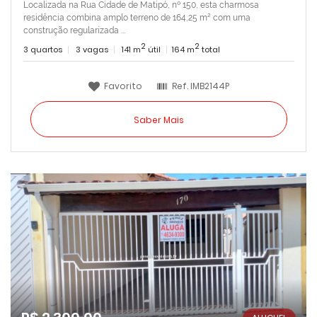
Localizada na Rua Cidade de Matipó, nº 150, esta charmosa
residência combina amplo terreno de 164,25 m² com uma
construção regularizada ...
2
2
3 quartos
3 vagas
141 m
útil
164 m
total
Favorito
Ref.
IMB2144P
Saber Mais