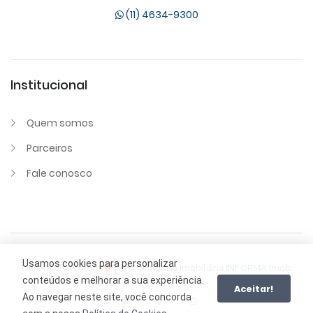
(11) 4634-9300
Institucional
Quem somos
Parceiros
Fale conosco
Usamos cookies para personalizar
Desenvolvido com
por Plataforma Imobiliária
INFORMA Imob
.
conteúdos e melhorar a sua experiência.
Aceitar!
Ao navegar neste site, você concorda