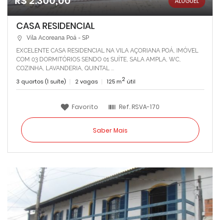
R$ 2.300,00
ALUGUEL
CASA RESIDENCIAL
Vila Acoreana Poá - SP
EXCELENTE CASA RESIDENCIAL NA VILA AÇORIANA POÁ, IMÓVEL
COM 03 DORMITÓRIOS SENDO 01 SUÍTE, SALA AMPLA, WC,
COZINHA, LAVANDERIA, QUINTAL ...
2
3 quartos (1 suíte)
2 vagas
125 m
útil
Favorito
Ref.
RSVA-170
Saber Mais