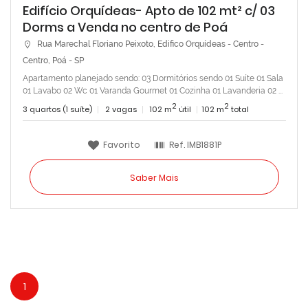
Edifício Orquídeas- Apto de 102 mt² c/ 03
Dorms a Venda no centro de Poá
Rua Marechal Floriano Peixoto, Edifico Orquídeas - Centro -
Centro, Poá - SP
Apartamento planejado sendo: 03 Dormitórios sendo 01 Suíte 01 Sala
01 Lavabo 02 Wc 01 Varanda Gourmet 01 Cozinha 01 Lavanderia 02 ...
2
2
3 quartos (1 suíte)
2 vagas
102 m
útil
102 m
total
Favorito
Ref.
IMB1881P
Saber Mais
1