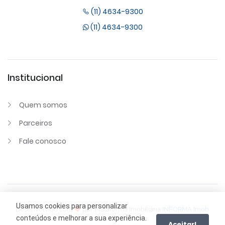
(11) 4634-9300
(11) 4634-9300
Institucional
Quem somos
Parceiros
Fale conosco
Usamos cookies para personalizar
Desenvolvido com
por Plataforma Imobiliária
INFORMA Imob
.
conteúdos e melhorar a sua experiência.
Aceitar!