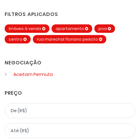
FILTROS APLICADOS
Imóveis à venda
apartamento
poa
centro
rua marechal floriano peixoto
NEGOCIAÇÃO
Aceitam Permuta
PREÇO