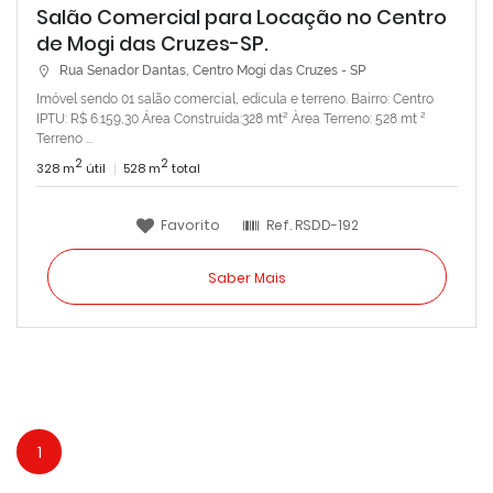
Salão Comercial para Locação no Centro
de Mogi das Cruzes-SP.
Rua Senador Dantas, Centro Mogi das Cruzes - SP
Imóvel sendo 01 salão comercial, edicula e terreno. Bairro: Centro
IPTU: R$ 6.159,30 Área Construída:328 mt² Àrea Terreno: 528 mt ²
Terreno ...
2
2
328 m
útil
528 m
total
Favorito
Ref.
RSDD-192
Saber Mais
1