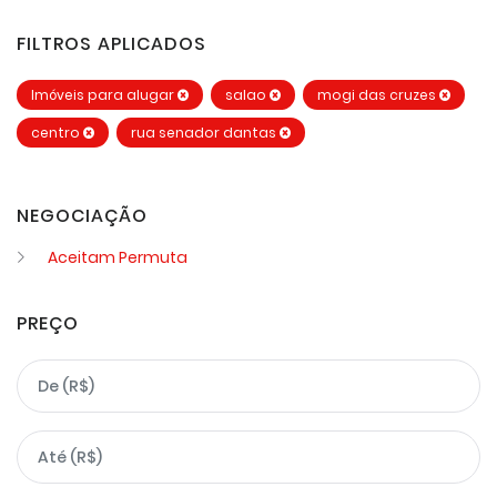
FILTROS APLICADOS
Imóveis para alugar
salao
mogi das cruzes
centro
rua senador dantas
NEGOCIAÇÃO
Aceitam Permuta
PREÇO